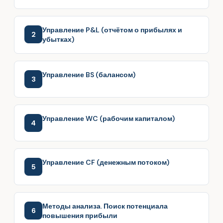
Управление P&L (отчётом о прибылях и
2
убытках)
Управление BS (балансом)
3
Управление WC (рабочим капиталом)
4
Управление CF (денежным потоком)
5
Методы анализа. Поиск потенциала
6
повышения прибыли